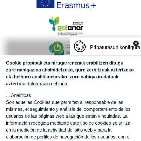
adecuadamente la frustración, y es solidario
y empático con los demás.
Pribatutasun konfigura
EMOZIOEN JAKITUN
Cookie propioak eta hirugarrenenak erabiltzen ditugu
zure nabigazioa ahalbidetzeko, gure zerbitzuak aztertzeko
Persona que sabe transmitir sus
eta helburu analitikoetarako, zure nabigazio-datuak
sentimientos, conocedor de sí mismo y de
aztertuta.
Informazio gehiago
sus emociones y buen gestor de las mismas
y que además sabe transmitir sus
Analíticas
experiencias, necesidades y sentimientos
Son aquellas Cookies que permiten al responsable de las
ante el resto de personas de un modo natural
mismas, el seguimiento y análisis del comportamiento de los
y comprensible .
usuarios de las páginas web a las que están vinculadas. La
información recogida mediante este tipo de cookies se utiliza
en la medición de la actividad del sitio web y para la
elaboración de perfiles de navegación de los usuarios, con el