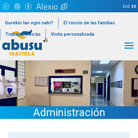
Pasar al contenido principal
EUS
ES
goiburukoMenua
Gurekin lan egin nahi?
El rincón de las familias
Trabajadores/as
Visita personalizada
Irudia
Administración