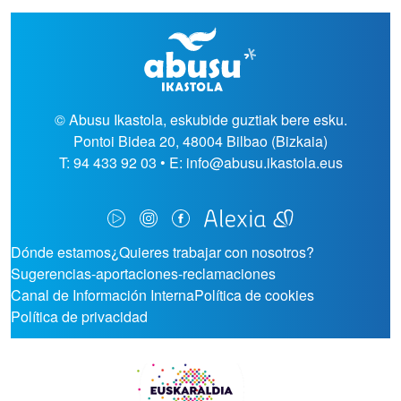
© Abusu Ikastola, eskubide guztiak bere esku.
Pontoi Bidea 20, 48004 Bilbao (Bizkaia)
T: 94 433 92 03 • E: info@abusu.ikastola.eus
ORRI-OINA
Dónde estamos
¿Quieres trabajar con nosotros?
Sugerencias-aportaciones-reclamaciones
TESTU-LEGALAK
Canal de Información Interna
Política de cookies
Política de privacidad