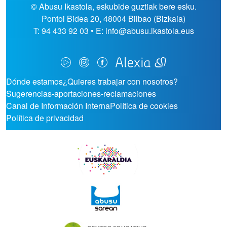
© Abusu Ikastola, eskubide guztiak bere esku.
Pontoi Bidea 20, 48004 Bilbao (Bizkaia)
T: 94 433 92 03 • E: info@abusu.ikastola.eus
ORRI-OINA
Dónde estamos
¿Quieres trabajar con nosotros?
Sugerencias-aportaciones-reclamaciones
TESTU-LEGALAK
Canal de Información Interna
Política de cookies
Política de privacidad