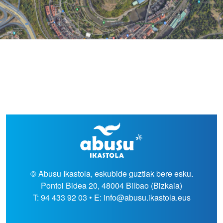
© Abusu Ikastola, eskubide guztiak bere esku.
Pontoi Bidea 20, 48004 Bilbao (Bizkaia)
T: 94 433 92 03 • E: info@abusu.ikastola.eus