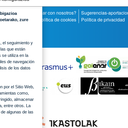
mos
¿Quieres trabajar con nosotros?
Sugerencias-aportacio
abigazioa
LAK
ormación Interna
Política de cookies
Política de privacidad
koetarako, zure
 el seguimiento y
 las que están
se utiliza en la
files de navegación
lisis de los datos
 por el Sitio Web,
rramientas como,
tringido, almacenar
, entre otros. La
 de algunas de las