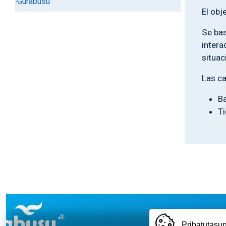
Gurabusu
El obj
Se bas
intera
situac
Las ca
Ba
Ti
Pribatutasun