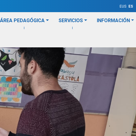
EUS
ES
ÁREA PEDAGÓGICA
SERVICIOS
INFORMACIÓN
 familias
Trabajadores/as
Visita personalizada