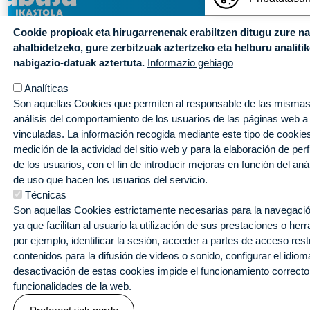
ORRI-OINA
Dónde esta
Cookie propioak eta hirugarrenenak erabiltzen ditugu zure n
© Abusu Ikastola, eskubide guztiak bere esku.
TESTU-LEGA
Canal de Inf
ahalbidetzeko, gure zerbitzuak aztertzeko eta helburu analiti
Pontoi Bidea 20, 48004 Bilbao (Bizkaia)
nabigazio-datuak aztertuta.
Informazio gehiago
T: 94 433 92 03 • E: info@abusu.ikastola.eus
Analíticas
Son aquellas Cookies que permiten al responsable de las mismas,
análisis del comportamiento de los usuarios de las páginas web a
vinculadas. La información recogida mediante este tipo de cookies 
medición de la actividad del sitio web y para la elaboración de per
de los usuarios, con el fin de introducir mejoras en función del aná
de uso que hacen los usuarios del servicio.
Técnicas
Son aquellas Cookies estrictamente necesarias para la navegación
ya que facilitan al usuario la utilización de sus prestaciones o he
por ejemplo, identificar la sesión, acceder a partes de acceso res
contenidos para la difusión de videos o sonido, configurar el idioma
desactivación de estas cookies impide el funcionamiento correcto
funcionalidades de la web.