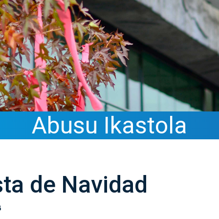
Abusu Ikastola
sta de Navidad
8