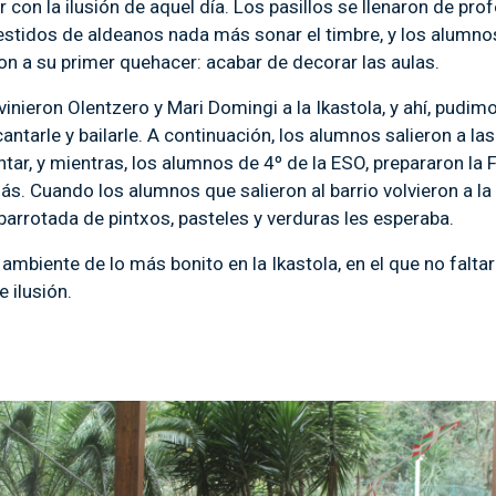
 con la ilusión de aquel día. Los pasillos se llenaron de pro
stidos de aldeanos nada más sonar el timbre, y los alumno
n a su primer quehacer: acabar de decorar las aulas.
inieron Olentzero y Mari Domingi a la Ikastola, y ahí, pudim
cantarle y bailarle. A continuación, los alumnos salieron a las
ntar, y mientras, los alumnos de 4º de la ESO, prepararon la 
s. Cuando los alumnos que salieron al barrio volvieron a la 
barrotada de pintxos, pasteles y verduras les esperaba.
 ambiente de lo más bonito en la Ikastola, en el que no faltar
 ilusión.