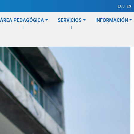
EUS
ES
ÁREA PEDAGÓGICA
SERVICIOS
INFORMACIÓN
 familias
Trabajadores/as
Visita personalizada