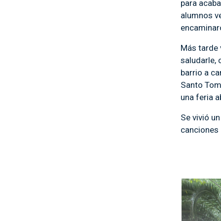
para acabar
alumnos ve
encaminaro
Más tarde v
saludarle, 
barrio a ca
Santo Tomá
una feria a
Se vivió un
canciones e