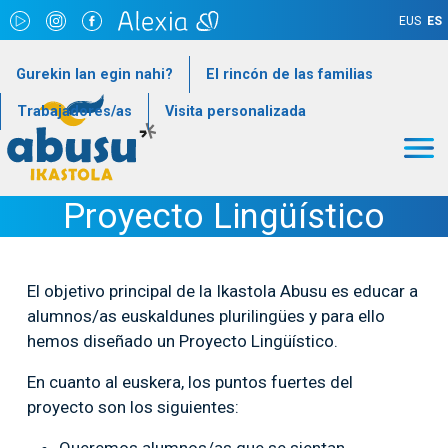
Pasar al contenido principal
EUS
ES
goiburukoMenua
Gurekin lan egin nahi?
El rincón de las familias
Trabajadores/as
Visita personalizada
Proyecto Lingüístico
El objetivo principal de la Ikastola Abusu es educar a
alumnos/as euskaldunes plurilingües y para ello
hemos diseñado un Proyecto Lingüístico.
En cuanto al euskera, los puntos fuertes del
proyecto son los siguientes: