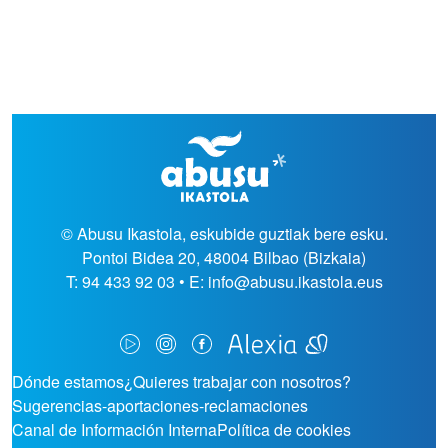
© Abusu Ikastola, eskubide guztiak bere esku.
Pontoi Bidea 20, 48004 Bilbao (Bizkaia)
T: 94 433 92 03 • E: info@abusu.ikastola.eus
ORRI-OINA
Dónde estamos
¿Quieres trabajar con nosotros?
Sugerencias-aportaciones-reclamaciones
TESTU-LEGALAK
Canal de Información Interna
Política de cookies