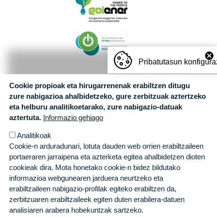
Pribatutasun konfigura
Cookie propioak eta hirugarrenenak erabiltzen ditugu
zure nabigazioa ahalbidetzeko, gure zerbitzuak aztertzeko
eta helburu analitikoetarako, zure nabigazio-datuak
aztertuta.
Informazio gehiago
Analitikoak
Cookie-n arduradunari, lotuta dauden web orrien erabiltzaileen
portaeraren jarraipena eta azterketa egitea ahalbidetzen dioten
cookieak dira. Mota honetako cookie-n bidez bildutako
informazioa webgunearen jarduera neurtzeko eta
erabiltzaileen nabigazio-profilak egiteko erabiltzen da,
zerbitzuaren erabiltzaileek egiten duten erabilera-datuen
analisiaren arabera hobekuntzak sartzeko.