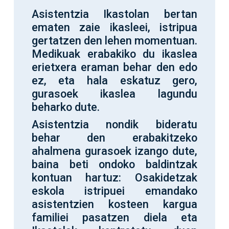
Asistentzia Ikastolan bertan
ematen zaie ikasleei, istripua
gertatzen den lehen momentuan.
Medikuak erabakiko du ikaslea
erietxera eraman behar den edo
ez, eta hala eskatuz gero,
gurasoek ikaslea lagundu
beharko dute.
Asistentzia nondik bideratu
behar den erabakitzeko
ahalmena gurasoek izango dute,
baina beti ondoko baldintzak
kontuan hartuz: Osakidetzak
eskola istripuei emandako
asistentzien kosteen kargua
familiei pasatzen diela eta