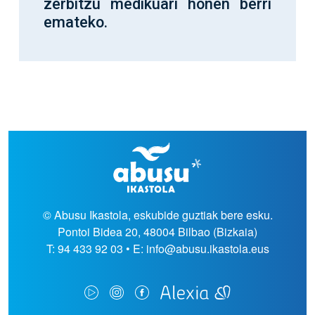
zerbitzu medikuari honen berri
emateko.
© Abusu Ikastola, eskubide guztiak bere esku.
Pontoi Bidea 20, 48004 Bilbao (Bizkaia)
T: 94 433 92 03 • E: info@abusu.ikastola.eus