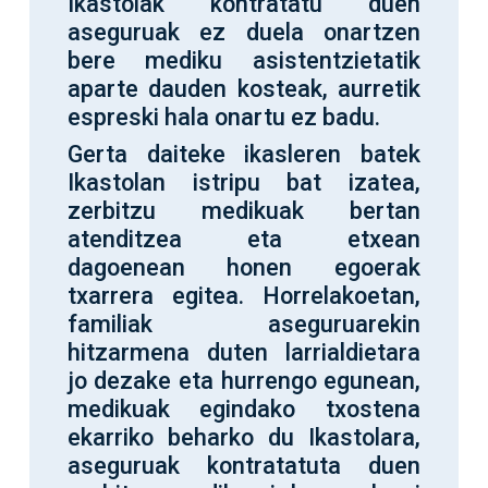
Ikastolak kontratatu duen
aseguruak ez duela onartzen
bere mediku asistentzietatik
aparte dauden kosteak, aurretik
espreski hala onartu ez badu.
Gerta daiteke ikasleren batek
Ikastolan istripu bat izatea,
zerbitzu medikuak bertan
atenditzea eta etxean
dagoenean honen egoerak
txarrera egitea. Horrelakoetan,
familiak aseguruarekin
hitzarmena duten larrialdietara
jo dezake eta hurrengo egunean,
medikuak egindako txostena
ekarriko beharko du Ikastolara,
aseguruak kontratatuta duen