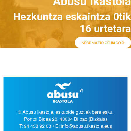
Abusu Ikastola
Hezkuntza eskaintza 0tik
16 urtetara
INFORMAZIO GEHIAGO
© Abusu Ikastola, eskubide guztiak bere esku.
Pontoi Bidea 20, 48004 Bilbao (Bizkaia)
T: 94 433 92 03 • E: info@abusu.ikastola.eus