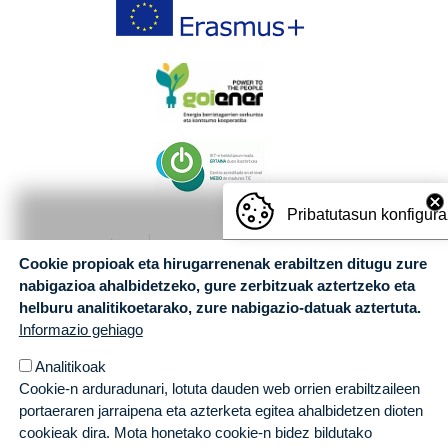
Pribatutasun konfigur
Cookie propioak eta hirugarrenenak erabiltzen ditugu zure
nabigazioa ahalbidetzeko, gure zerbitzuak aztertzeko eta
helburu analitikoetarako, zure nabigazio-datuak aztertuta.
Informazio gehiago
Analitikoak
Cookie-n arduradunari, lotuta dauden web orrien erabiltzaileen
portaeraren jarraipena eta azterketa egitea ahalbidetzen dioten
cookieak dira. Mota honetako cookie-n bidez bildutako