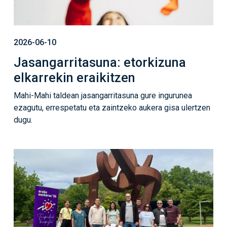
2026-06-10
Jasangarritasuna: etorkizuna
elkarrekin eraikitzen
Mahi-Mahi taldean jasangarritasuna gure ingurunea
ezagutu, errespetatu eta zaintzeko aukera gisa ulertzen
dugu.
Irudia