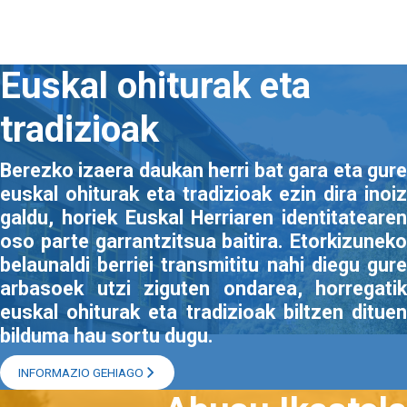
Euskal ohiturak eta
Irudia
tradizioak
Berezko izaera daukan herri bat gara eta gure
euskal ohiturak eta tradizioak ezin dira inoiz
galdu, horiek Euskal Herriaren identitatearen
oso parte garrantzitsua baitira. Etorkizuneko
belaunaldi berriei transmititu nahi diegu gure
arbasoek utzi ziguten ondarea, horregatik
euskal ohiturak eta tradizioak biltzen dituen
bilduma hau sortu dugu.
INFORMAZIO GEHIAGO
Irudia