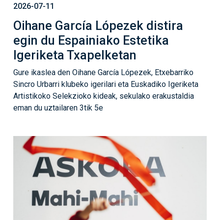
2026-07-11
Oihane García Lópezek distira
egin du Espainiako Estetika
Igeriketa Txapelketan
Gure ikaslea den Oihane García Lópezek, Etxebarriko
Sincro Urbarri klubeko igerilari eta Euskadiko Igeriketa
Artistikoko Selekzioko kideak, sekulako erakustaldia
eman du uztailaren 3tik 5e
Irudia