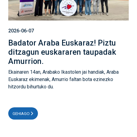
2026-06-07
Badator Araba Euskaraz! Piztu
ditzagun euskararen taupadak
Amurrion.
Ekainaren 14an, Arabako Ikastolen jai handiak, Araba
Euskaraz ekimenak, Amurrio faltan bota ezinezko
hitzordu bihurtuko du.
GEHIAGO