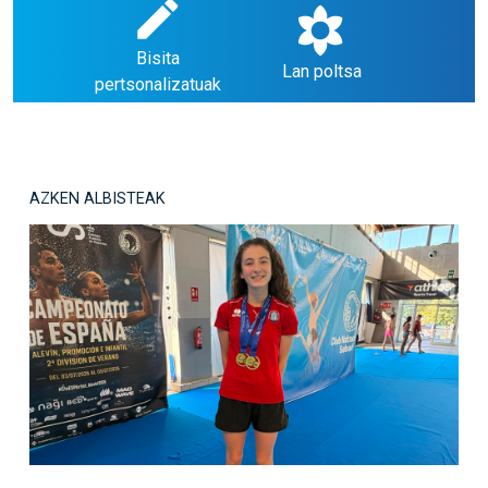
Bisita
Lan poltsa
pertsonalizatuak
AZKEN ALBISTEAK
Irudia