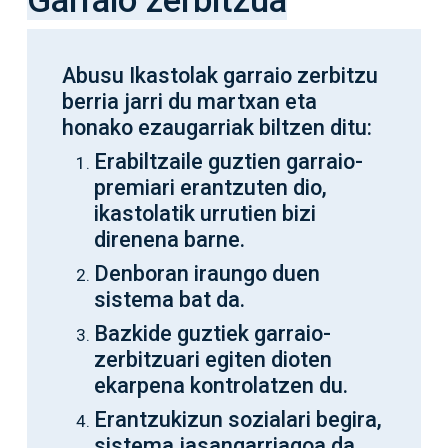
Garraio zerbitzua
Abusu Ikastolak garraio zerbitzu
berria jarri du martxan eta
honako ezaugarriak biltzen ditu:
Erabiltzaile guztien garraio-
premiari erantzuten dio,
ikastolatik urrutien bizi
direnena barne.
Denboran iraungo duen
sistema bat da.
Bazkide guztiek garraio-
zerbitzuari egiten dioten
ekarpena kontrolatzen du.
Erantzukizun sozialari begira,
sistema jasangarriagoa da,