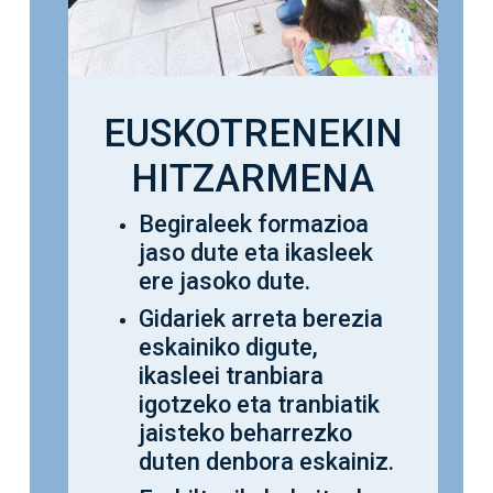
EUSKOTRENEKIN
HITZARMENA
Begiraleek formazioa
jaso dute eta ikasleek
ere jasoko dute.
Gidariek arreta berezia
eskainiko digute,
ikasleei tranbiara
igotzeko eta tranbiatik
jaisteko beharrezko
duten denbora eskainiz.