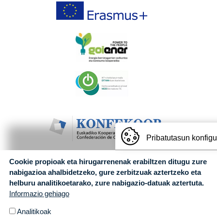
Pribatutasun konfig
Cookie propioak eta hirugarrenenak erabiltzen ditugu zure
nabigazioa ahalbidetzeko, gure zerbitzuak aztertzeko eta
helburu analitikoetarako, zure nabigazio-datuak aztertuta.
Informazio gehiago
Analitikoak