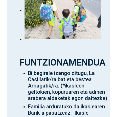
FUNTZIONAMENDUA
Bi begirale izango ditugu, La
Casillatik/ra bat eta bestea
Arriagatik/ra. (*ikasleen
geltokien, kopuruaren eta adinen
arabera aldaketak egon daitezke)
Familia arduratuko da ikaslearen
Barik-a pasatzeaz. Ikasle