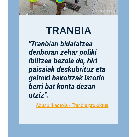
TRANBIA
"Tranbian bidaiatzea
denboran zehar poliki
ibiltzea bezala da, hiri-
paisaiak deskubrituz eta
geltoki bakoitzak istorio
berri bat konta dezan
utziz".
Abusu Ikastola - Tranbia proiektua