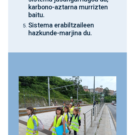
karbono-aztarna murrizten
baitu.
Sistema erabiltzaileen
hazkunde-marjina du.