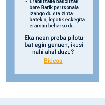
Erabiltzaile bakoitzak
bere Barik pertsonala
izango du eta zinta
batekin, lepotik eskegita
eraman beharko du.
Ekainean proba pilotu
bat egin genuen, ikusi
nahi ahal duzu?
Bideoa