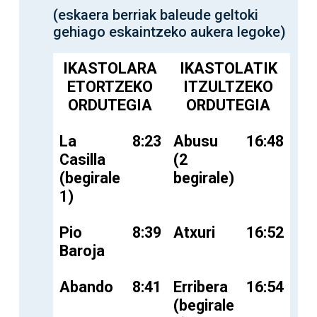
(eskaera berriak baleude geltoki
gehiago eskaintzeko aukera legoke)
IKASTOLARA
IKASTOLATIK
ETORTZEKO
ITZULTZEKO
ORDUTEGIA
ORDUTEGIA
La
8:23
Abusu
16:48
Casilla
(2
(begirale
begirale)
1)
Pio
8:39
Atxuri
16:52
Baroja
Abando
8:41
Erribera
16:54
(begirale