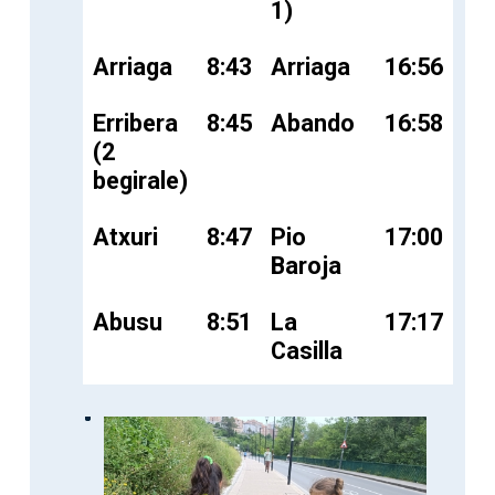
1)
Arriaga
8:43
Arriaga
16:56
Erribera
8:45
Abando
16:58
(2
begirale)
Atxuri
8:47
Pio
17:00
Baroja
Abusu
8:51
La
17:17
Casilla