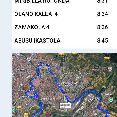
MIRIBILLA ROTONDA
8:31
OLANO KALEA 4
8:34
ZAMAKOLA 4
8:36
ABUSU IKASTOLA
8:45