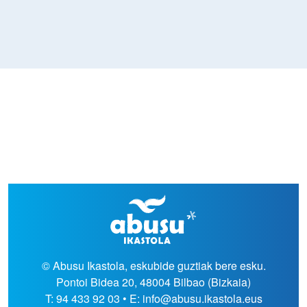
© Abusu Ikastola, eskubide guztiak bere esku.
Pontoi Bidea 20, 48004 Bilbao (Bizkaia)
T: 94 433 92 03 • E: info@abusu.ikastola.eus