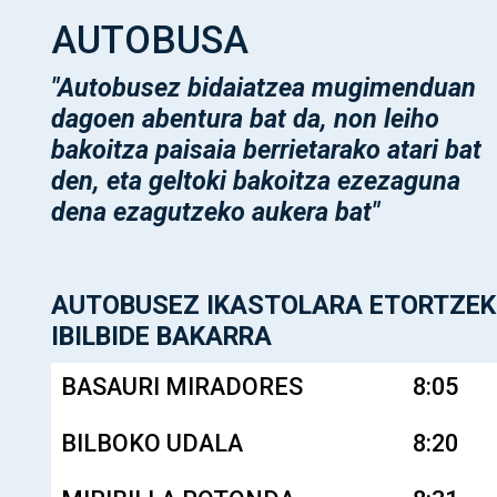
AUTOBUSA
"Autobusez bidaiatzea mugimenduan
dagoen abentura bat da, non leiho
bakoitza paisaia berrietarako atari bat
den, eta geltoki bakoitza ezezaguna
dena ezagutzeko aukera bat"
AUTOBUSEZ IKASTOLARA ETORTZE
IBILBIDE BAKARRA
BASAURI MIRADORES
8:05
BILBOKO UDALA
8:20