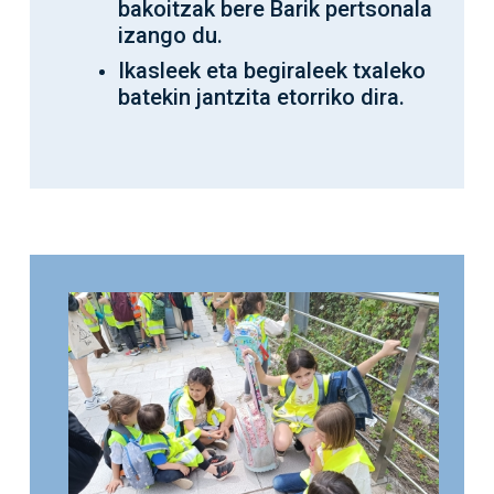
bakoitzak bere Barik pertsonala
izango du.
Ikasleek eta begiraleek txaleko
batekin jantzita etorriko dira.