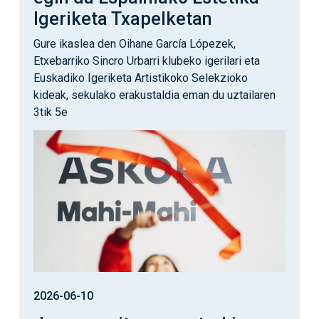
Igeriketa Txapelketan
Gure ikaslea den Oihane García Lópezek,
Etxebarriko Sincro Urbarri klubeko igerilari eta
Euskadiko Igeriketa Artistikoko Selekzioko
kideak, sekulako erakustaldia eman du uztailaren
3tik 5e
Irudia
2026-06-10