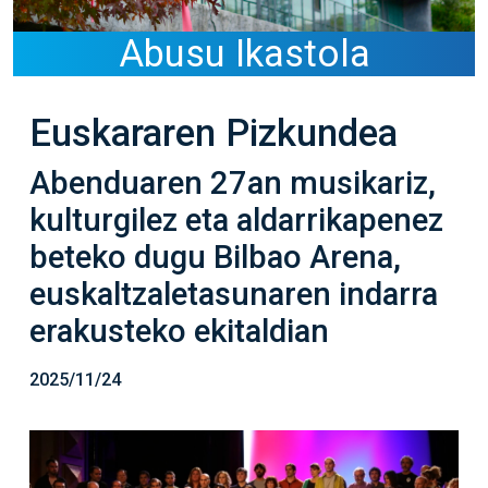
Abusu Ikastola
Euskararen Pizkundea
Abenduaren 27an musikariz,
kulturgilez eta aldarrikapenez
beteko dugu Bilbao Arena,
euskaltzaletasunaren indarra
erakusteko ekitaldian
2025/11/24
Irudia