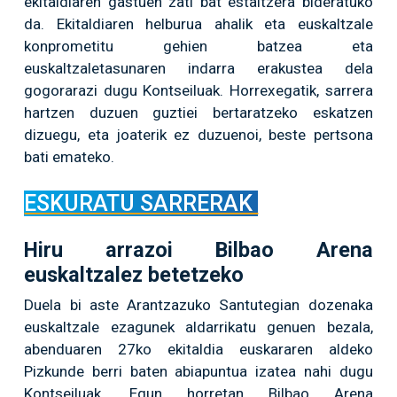
ekitaldiaren gastuen zati bat estaltzera bideratuko
da. Ekitaldiaren helburua ahalik eta euskaltzale
konprometitu gehien batzea eta
euskaltzaletasunaren indarra erakustea dela
gogorarazi dugu Kontseiluak. Horrexegatik, sarrera
hartzen duzuen guztiei bertaratzeko eskatzen
dizuegu, eta joaterik ez duzuenoi, beste pertsona
bati emateko.
ESKURATU SARRERAK
Hiru arrazoi Bilbao Arena
euskaltzalez betetzeko
Duela bi aste Arantzazuko Santutegian dozenaka
euskaltzale ezagunek aldarrikatu genuen bezala,
abenduaren 27ko ekitaldia euskararen aldeko
Pizkunde berri baten abiapuntua izatea nahi dugu
Kontseiluak. Egun horretan Bilbao Arena