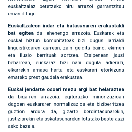
euskaltzalez betetzeko hiru arrazoi garrantzitsu
eman ditugu:
Euskaltzaleon indar eta batasunaren erakustaldi
bat egitea
da lehenengo arrazoia. Euskarak eta
euskal hiztun komunitateak bizi dugun larrialdi
linguistikoaren aurrean, zain gelditu baino, ekimen
eta ilusio berrituak sortzea. Etsipenean jausi
beharrean, euskaraz bizi nahi dugula adierazi,
elkarrekin arnasa hartu, eta euskarari etorkizuna
emateko prest gaudela erakustea.
Euskal jendarte osoari mezu argi bat helaraztea
da
bigarren arrazoia: egiturazko minorizazioan
dagoen euskararen normalizazioa eta biziberritzea
guztion ardura da, gizarte berdintasunarekin,
justiziarekin eta askatasunarekin lotutako beste auzi
asko bezala.