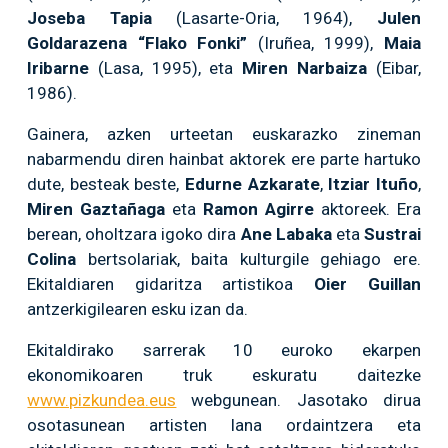
Joseba Tapia
(Lasarte-Oria, 1964),
Julen
Goldarazena “Flako Fonki”
(Iruñea, 1999),
Maia
Iribarne
(Lasa, 1995), eta
Miren Narbaiza
(Eibar,
1986).
Gainera, azken urteetan euskarazko zineman
nabarmendu diren hainbat aktorek ere parte hartuko
dute, besteak beste,
Edurne Azkarate
,
Itziar Ituño
,
Miren Gaztañaga
eta
Ramon Agirre
aktoreek. Era
berean, oholtzara igoko dira
Ane Labaka
eta
Sustrai
Colina
bertsolariak, baita kulturgile gehiago ere.
Ekitaldiaren gidaritza artistikoa
Oier Guillan
antzerkigilearen esku izan da.
Ekitaldirako sarrerak 10 euroko ekarpen
ekonomikoaren truk eskuratu daitezke
www.pizkundea.eus
webgunean. Jasotako dirua
osotasunean artisten lana ordaintzera eta