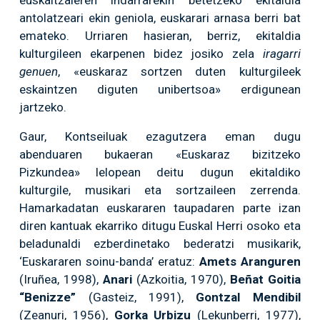
antolatzeari ekin geniola, euskarari arnasa berri bat
emateko. Urriaren hasieran, berriz, ekitaldia
kulturgileen ekarpenen bidez josiko zela
iragarri
genuen
, «euskaraz sortzen duten kulturgileek
eskaintzen diguten unibertsoa» erdigunean
jartzeko.
Gaur, Kontseiluak ezagutzera eman dugu
abenduaren bukaeran «Euskaraz bizitzeko
Pizkundea» lelopean deitu dugun ekitaldiko
kulturgile, musikari eta sortzaileen zerrenda.
Hamarkadatan euskararen taupadaren parte izan
diren kantuak ekarriko ditugu Euskal Herri osoko eta
beladunaldi ezberdinetako bederatzi musikarik,
‘Euskararen soinu-banda’ eratuz:
Amets Aranguren
(Iruñea, 1998),
Anari
(Azkoitia, 1970),
Beñat Goitia
“Benizze”
(Gasteiz, 1991),
Gontzal Mendibil
(Zeanuri, 1956),
Gorka Urbizu
(Lekunberri, 1977),