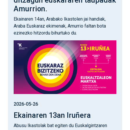
ditzagun euskararen taupadak
Amurrion.
Ekainaren 14an, Arabako Ikastolen jai handiak,
Araba Euskaraz ekimenak, Amurrio faltan bota
ezinezko hitzordu bihurtuko du.
Irudia
2026-05-26
Ekainaren 13an Iruñera
Abusu Ikastolak bat egiten du Euskalgintzaren