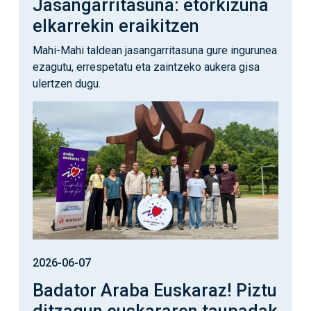
Jasangarritasuna: etorkizuna
elkarrekin eraikitzen
Mahi-Mahi taldean jasangarritasuna gure ingurunea
ezagutu, errespetatu eta zaintzeko aukera gisa
ulertzen dugu.
Irudia
2026-06-07
Badator Araba Euskaraz! Piztu