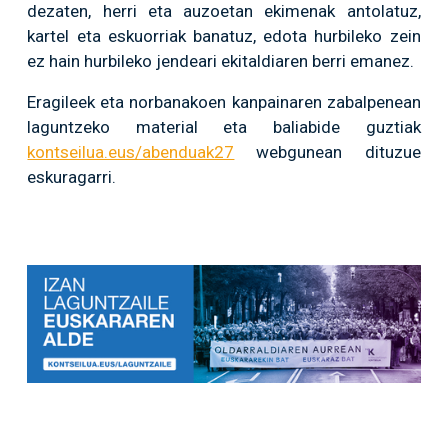
dezaten, herri eta auzoetan ekimenak antolatuz,
kartel eta eskuorriak banatuz, edota hurbileko zein
ez hain hurbileko jendeari ekitaldiaren berri emanez.
Eragileek eta norbanakoen kanpainaren zabalpenean
laguntzeko material eta baliabide guztiak
kontseilua.eus/abenduak27
webgunean dituzue
eskuragarri.