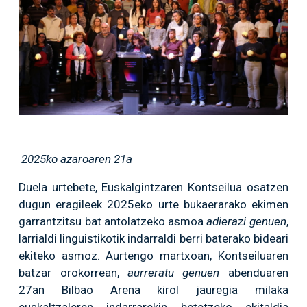
2025ko azaroaren 21a
Duela urtebete, Euskalgintzaren Kontseilua osatzen
dugun eragileek 2025eko urte bukaerarako ekimen
garrantzitsu bat antolatzeko asmoa
adierazi genuen
,
larrialdi linguistikotik indarraldi berri baterako bideari
ekiteko asmoz. Aurtengo martxoan, Kontseiluaren
batzar orokorrean,
aurreratu genuen
abenduaren
27an Bilbao Arena kirol jauregia milaka
euskaltzaleren indarrarekin betetzeko ekitaldia