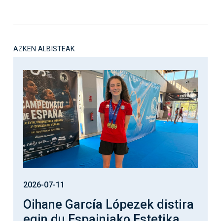
AZKEN ALBISTEAK
Irudia
2026-07-11
Oihane García Lópezek distira
egin du Espainiako Estetika