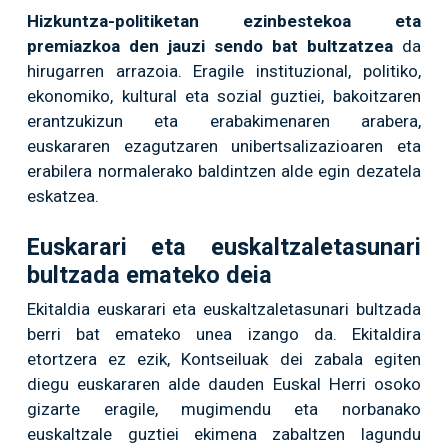
Hizkuntza-politiketan ezinbestekoa eta
premiazkoa den jauzi sendo bat bultzatzea
da
hirugarren arrazoia. Eragile instituzional, politiko,
ekonomiko, kultural eta sozial guztiei, bakoitzaren
erantzukizun eta erabakimenaren arabera,
euskararen ezagutzaren unibertsalizazioaren eta
erabilera normalerako baldintzen alde egin dezatela
eskatzea.
Euskarari eta euskaltzaletasunari
bultzada emateko deia
Ekitaldia euskarari eta euskaltzaletasunari bultzada
berri bat emateko unea izango da. Ekitaldira
etortzera ez ezik, Kontseiluak dei zabala egiten
diegu euskararen alde dauden Euskal Herri osoko
gizarte eragile, mugimendu eta norbanako
euskaltzale guztiei ekimena zabaltzen lagundu