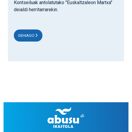
Kontseiluak antolatutako "Euskaltzaleon Martxa"
deialdi herritarrarekin.
GEHIAGO