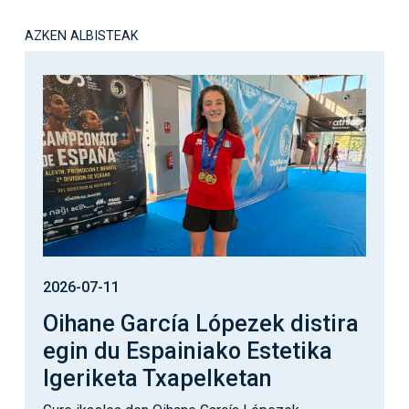
AZKEN ALBISTEAK
Irudia
2026-07-11
Oihane García Lópezek distira
egin du Espainiako Estetika
Igeriketa Txapelketan