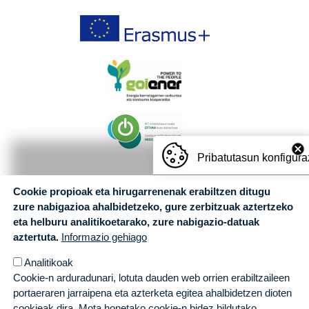
Pribatutasun konfigura
Cookie propioak eta hirugarrenenak erabiltzen ditugu
zure nabigazioa ahalbidetzeko, gure zerbitzuak aztertzeko
eta helburu analitikoetarako, zure nabigazio-datuak
aztertuta.
Informazio gehiago
Analitikoak
Cookie-n arduradunari, lotuta dauden web orrien erabiltzaileen
portaeraren jarraipena eta azterketa egitea ahalbidetzen dioten
cookieak dira. Mota honetako cookie-n bidez bildutako