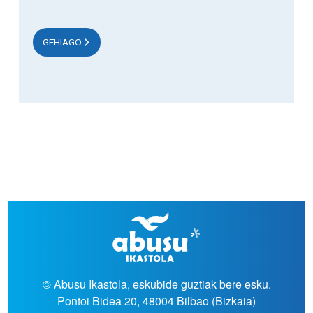
GEHIAGO
© Abusu Ikastola, eskubide guztiak bere esku.
Pontoi Bidea 20, 48004 Bilbao (Bizkaia)