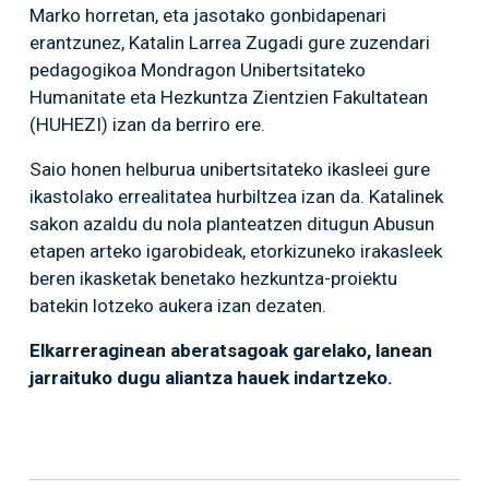
Marko horretan, eta jasotako gonbidapenari
erantzunez, Katalin Larrea Zugadi gure zuzendari
pedagogikoa Mondragon Unibertsitateko
Humanitate eta Hezkuntza Zientzien Fakultatean
(HUHEZI) izan da berriro ere.
Saio honen helburua unibertsitateko ikasleei gure
ikastolako errealitatea hurbiltzea izan da. Katalinek
sakon azaldu du nola planteatzen ditugun Abusun
etapen arteko igarobideak, etorkizuneko irakasleek
beren ikasketak benetako hezkuntza-proiektu
batekin lotzeko aukera izan dezaten.
Elkarreraginean aberatsagoak garelako, lanean
jarraituko dugu aliantza hauek indartzeko.