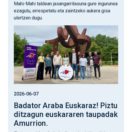
Mahi-Mahi taldean jasangarritasuna gure ingurunea
ezagutu, errespetatu eta zaintzeko aukera gisa
ulertzen dugu.
Irudia
2026-06-07
Badator Araba Euskaraz! Piztu
ditzagun euskararen taupadak
Amurrion.