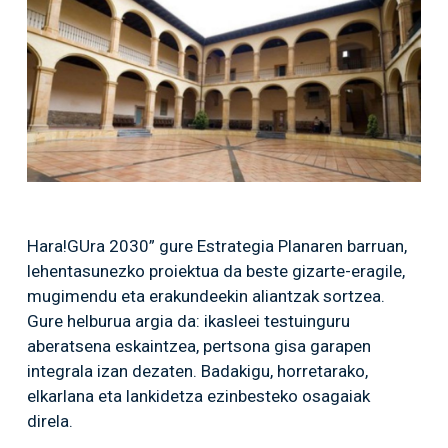
Hara!GUra 2030” gure Estrategia Planaren barruan,
lehentasunezko proiektua da beste gizarte-eragile,
mugimendu eta erakundeekin aliantzak sortzea.
Gure helburua argia da: ikasleei testuinguru
aberatsena eskaintzea, pertsona gisa garapen
integrala izan dezaten. Badakigu, horretarako,
elkarlana eta lankidetza ezinbesteko osagaiak
direla.