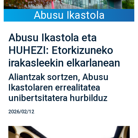
Abusu Ikastola
Abusu Ikastola eta
HUHEZI: Etorkizuneko
irakasleekin elkarlanean
Aliantzak sortzen, Abusu
Ikastolaren errealitatea
unibertsitatera hurbilduz
2026/02/12
Irudia