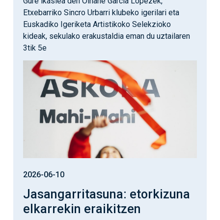
Gure ikaslea den Oihane García Lópezek,
Etxebarriko Sincro Urbarri klubeko igerilari eta
Euskadiko Igeriketa Artistikoko Selekzioko
kideak, sekulako erakustaldia eman du uztailaren
3tik 5e
Irudia
2026-06-10
Jasangarritasuna: etorkizuna
elkarrekin eraikitzen