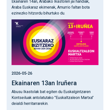
Ekainaren 14an, Arabako Ikastolen jai handiak,
Araba Euskaraz ekimenak, Amurrio faltan bota
ezinezko hitzordu bihurtuko du.
Irudia
2026-05-26
Ekainaren 13an Iruñera
Abusu Ikastolak bat egiten du Euskalgintzaren
Kontseiluak antolatutako "Euskaltzaleon Martxa"
deialdi herritarrarekin.