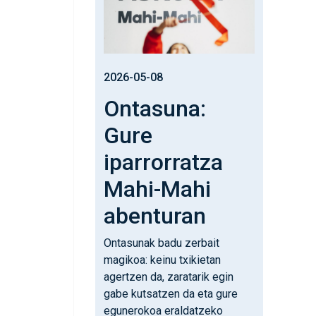
2026-05-08
Ontasuna:
Gure
iparrorratza
Mahi-Mahi
abenturan
Ontasunak badu zerbait
magikoa: keinu txikietan
agertzen da, zaratarik egin
gabe kutsatzen da eta gure
egunerokoa eraldatzeko