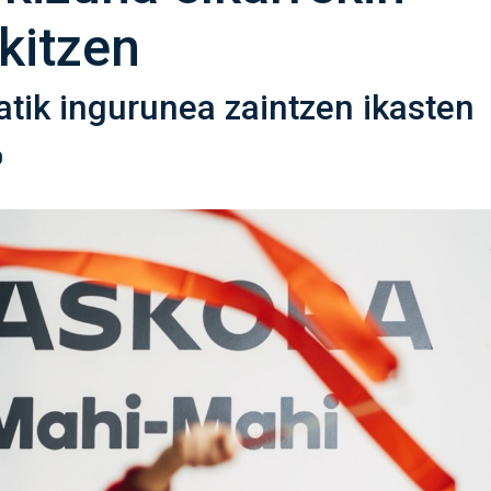
ikitzen
tatik ingurunea zaintzen ikasten
0