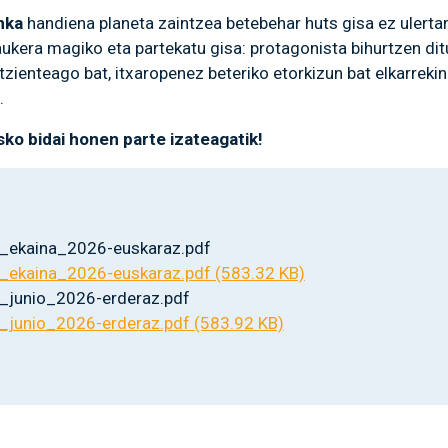
nka
handiena planeta zaintzea betebehar huts gisa ez ulerta
aukera magiko eta partekatu gisa: protagonista bihurtzen di
zienteago bat, itxaropenez beteriko etorkizun bat elkarrekin
o.
sko bidai honen parte izateagatik!
_ekaina_2026-euskaraz.pdf
_ekaina_2026-euskaraz.pdf (583.32 KB)
_junio_2026-erderaz.pdf
_junio_2026-erderaz.pdf (583.92 KB)