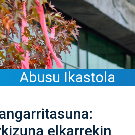
Abusu Ikastola
angarritasuna:
rkizuna elkarrekin