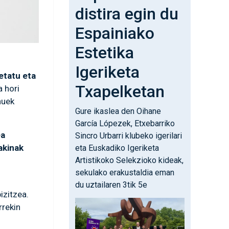
distira egin du
Espainiako
Estetika
Igeriketa
etatu eta
Txapelketan
a hori
nuek
Gure ikaslea den Oihane
García Lópezek, Etxebarriko
ea
Sincro Urbarri klubeko igerilari
akinak
eta Euskadiko Igeriketa
Artistikoko Selekzioko kideak,
sekulako erakustaldia eman
du uztailaren 3tik 5e
izitzea.
Irudia
rrekin