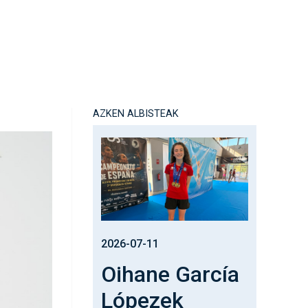
AZKEN ALBISTEAK
Irudia
2026-07-11
Oihane García
Lópezek