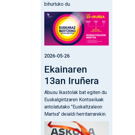
bihurtuko du.
Irudia
2026-05-26
Ekainaren
13an Iruñera
Abusu Ikastolak bat egiten du
Euskalgintzaren Kontseiluak
antolatutako "Euskaltzaleon
Martxa" deialdi herritarrarekin.
Irudia