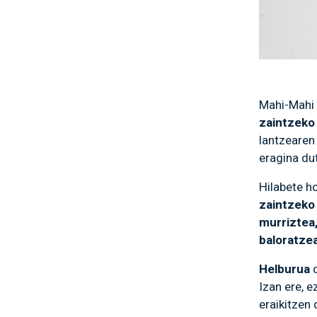
Mahi-Mahi 
zaintzeko
lantzearen
eragina dut
Hilabete h
zaintzeko
murriztea,
baloratze
Helburua
d
Izan ere, e
eraikitzen 