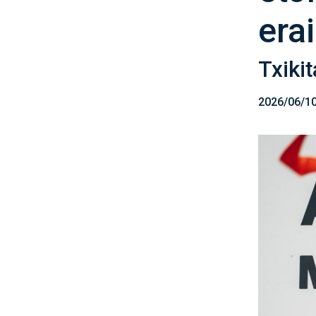
era
Txiki
2026/06/1
Irudia