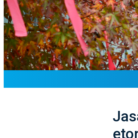
Jas
eto