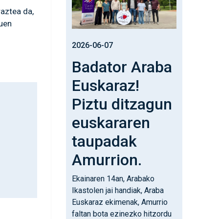
raztea da,
tuen
2026-06-07
Badator Araba
Euskaraz!
Piztu ditzagun
euskararen
taupadak
Amurrion.
Ekainaren 14an, Arabako
Ikastolen jai handiak, Araba
Euskaraz ekimenak, Amurrio
faltan bota ezinezko hitzordu