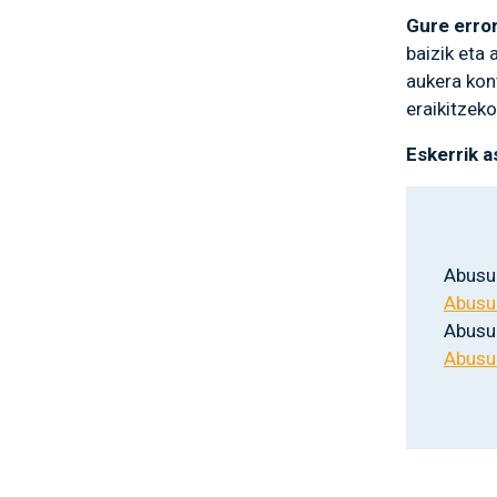
Gure erro
baizik eta 
aukera kont
eraikitzek
Eskerrik a
Abusu
Abusu
Abusu
Abusu