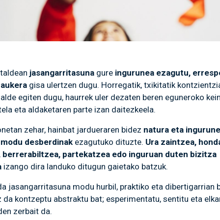
taldean
jasangarritasuna
gure
ingurunea ezagutu, erresp
 aukera
gisa ulertzen dugu. Horregatik, txikitatik kontzientzi
 alde egiten dugu, haurrek uler dezaten beren eguneroko kei
ela eta aldaketaren parte izan daitezkeela.
onetan zehar, hainbat jardueraren bidez
natura eta ingurun
 modu desberdinak
ezagutuko dituzte.
Ura zaintzea, hond
 berrerabiltzea, partekatzea edo inguruan duten bizitza
a
izango dira landuko ditugun gaietako batzuk.
a jasangarritasuna modu hurbil, praktiko eta dibertigarrian b
z da kontzeptu abstraktu bat; esperimentatu, sentitu eta elka
den zerbait da.