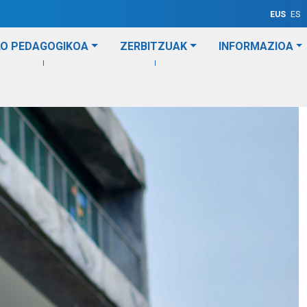
EUS
ES
LO PEDAGOGIKOA
ZERBITZUAK
INFORMAZIOA
txokoa
Langileen txokoa
Bisita pertsonalizatua